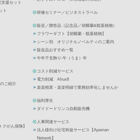
宅支援セット
ット
研修セミナー／ビジネストラベル
販促／贈答品（記念品／胡蝶蘭&観葉植物）
フラワーギフト【胡蝶蘭・観葉植物】
シーン別 オリジナルノベルティのご案内
販促品おすすめ一覧
午年干支飾り-午（うま）年
コスト削減サービス
電力削減 AIrux8
のご紹介
楽楽精算・楽楽明細で業務効率化しませんか
福利厚生
ダイドードリンコ自動販売機
人事関連サービス
んトクがん保険】
法人様向け社宅斡旋サービス【Apaman
Network】