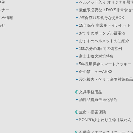
事例
ヘルメット入り オリジナル帰
トナー
最低限必要な３DAYS非常食セ
すめ情報
7年保存非常食そなえBOX
らせ
15年保存 非常用トイレセット
おすすめポータブル蓄電池
おすすめヘルメットのご紹介
100名分の3日間の備蓄例
富士山噴火対策特集
5年長期保存スマートクッキー
命の箱ニューARK3
浸水被害・ゲリラ豪雨対策商品
文具事務用品
消耗品購買最適化診断
生命・損害保険
SONPOひまわり生命【吸わ
不動産／オフィスリニューアル