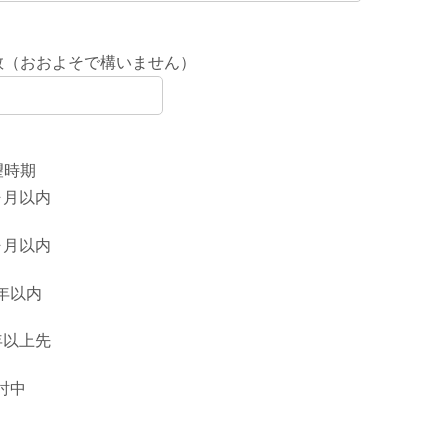
数（おおよそで構いません）
望時期
ヶ月以内
ヶ月以内
年以内
年以上先
討中