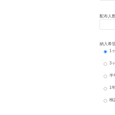
配布人
納入希
1
3
半
1
検