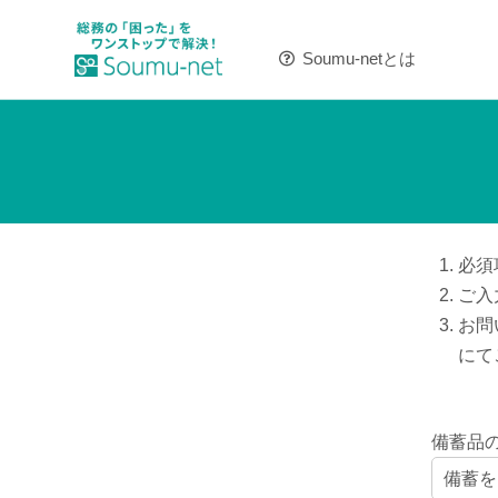
Soumu-netとは
必須
ご入
お問
にて
備蓄品