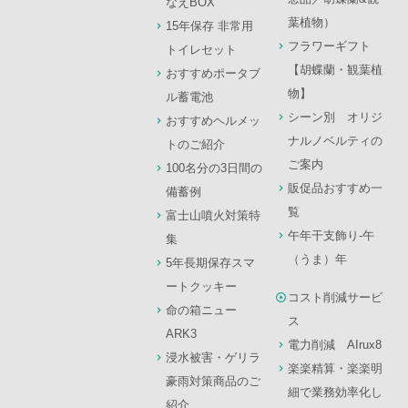
なえBOX
葉植物）
15年保存 非常用
フラワーギフト
トイレセット
【胡蝶蘭・観葉植
おすすめポータブ
物】
ル蓄電池
シーン別 オリジ
おすすめヘルメッ
ナルノベルティの
トのご紹介
ご案内
100名分の3日間の
販促品おすすめ一
備蓄例
覧
富士山噴火対策特
午年干支飾り-午
集
（うま）年
5年長期保存スマ
ートクッキー
コスト削減サービ
命の箱ニュー
ス
ARK3
電力削減 AIrux8
浸水被害・ゲリラ
楽楽精算・楽楽明
豪雨対策商品のご
細で業務効率化し
紹介