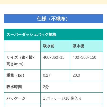
仕様（不織布）
スーパーダッシュバッグ規格
吸水前
吸水後
サイズ（縦× 横×
400×360×15
400×360×150
高さ/mm）
重量（kg）
0.27
20.0
吸水時間
2分
パッケージ
1 パッケージ10 袋入り