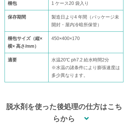
梱包
1 ケース20 袋入り
保存期間
製造日より4 年間（パッケージ未
開封・屋内冷暗所保管）
梱包サイズ（縦×
450×400×170
横× 高さ/mm）
適要
水温20℃ ph7.2 給水時間2分
※水温の諸条件により膨張速度は
多少異なります。
脱水剤を使った後処理の仕方はこち
らから