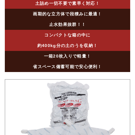
土詰め一切不要で素早く対応！
画期的な立方体で段積みに最適！
止水効果抜群！！
コンパクトな箱の中に
約400kg分の土のうを収納！
一箱20枚入りで軽量！
省スペース備蓄可能で安心便利！