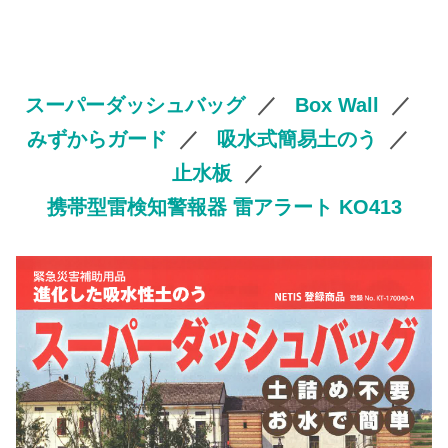
スーパーダッシュバッグ
／
Box Wall
／
みずからガード
／
吸水式簡易土のう
／
止水板
／
携帯型雷検知警報器 雷アラート KO413