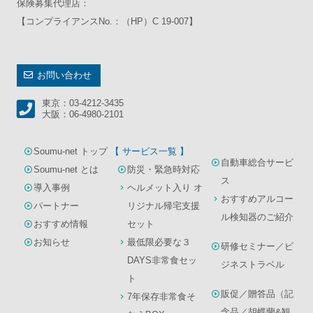
保険募集代理店：
【コンプライアンスNo.：（HP）C 19-007】
お問い合わせ
東京：03-4212-3435
大阪：06-4980-2101
Soumu-net トップ
【 サービス一覧 】
自動車総合サービ
Soumu-net とは
防災・緊急時対応
ス
導入事例
ヘルメット入り オ
おすすめアルコー
パートナー
リジナル帰宅支援
ル検知器のご紹介
おすすめ情報
セット
お知らせ
最低限必要な３
研修セミナー／ビ
DAYS非常食セッ
ジネストラベル
ト
販促／贈答品（記
7年保存非常食そ
念品／胡蝶蘭&観