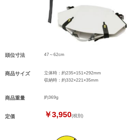
47～62cm
頭位寸法
立体時：約235×151×292mm
商品サイズ
収納時：約332×221×35mm
約369g
商品重量
￥3,950
(税別)
定価