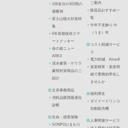
ご案内
100名分の3日間の
販促品おすすめ一
備蓄例
覧
富士山噴火対策特
午年干支飾り-午
集
（うま）年
5年長期保存スマ
ートクッキー
コスト削減サービ
命の箱ニュー
ス
ARK3
電力削減 AIrux8
浸水被害・ゲリラ
楽楽精算・楽楽明
豪雨対策商品のご
細で業務効率化し
紹介
ませんか
文具事務用品
福利厚生
消耗品購買最適化
ダイドードリンコ
診断
自動販売機
生命・損害保険
人事関連サービス
SONPOひまわり
法人様向け社宅斡