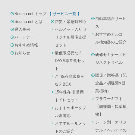
Soumu-net トップ
【 サービス一覧 】
自動車総合サービ
Soumu-net とは
防災・緊急時対応
ス
導入事例
ヘルメット入り オ
おすすめアルコー
パートナー
リジナル帰宅支援
ル検知器のご紹介
おすすめ情報
セット
お知らせ
最低限必要な３
研修セミナー／ビ
DAYS非常食セッ
ジネストラベル
ト
販促／贈答品（記
7年保存非常食そ
念品／胡蝶蘭&観
なえBOX
葉植物）
15年保存 非常用
フラワーギフト
トイレセット
【胡蝶蘭・観葉植
おすすめポータブ
物】
ル蓄電池
シーン別 オリジ
おすすめヘルメッ
ナルノベルティの
トのご紹介