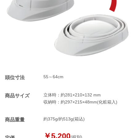
55～64cm
頭位寸法
立体時：約281×210×132 mm
商品サイズ
収納時：約297×215×48mm(化粧箱入)
約375g/約513g(箱込)
商品重量
￥5,200
(税別)
定価