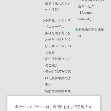
生命【吸わんトク
旋サービス
がん保険】
【Apaman
Network】
不動産／オフィス
リニューアル
制作物関連委託業
多様な働き方に合
務
わせた「行きたく
なるオフィス」の
ご提案
熱中症対策グッズ
のご紹介
蛍光灯2027年問題
緑化装飾事業のご
案内
弱酸性次亜塩素酸
水【モーリス】
光触媒 除菌・脱臭
当社のウェブサイトは、利便性および品質維持向
機【ターンド・ケ