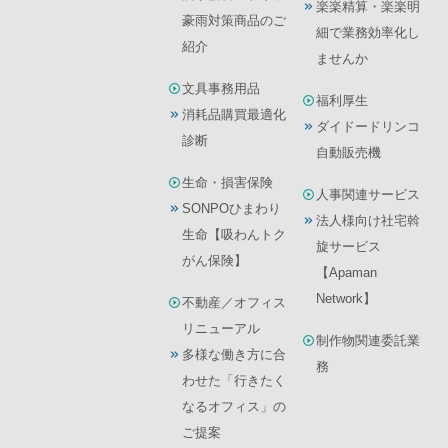
楽楽精算・楽楽明
豪雨対策商品のご
細で業務効率化し
紹介
ませんか
文具事務用品
福利厚生
消耗品購買最適化
ダイドードリンコ
診断
自動販売機
生命・損害保険
人事関連サービス
SONPOひまわり
法人様向け社宅斡
生命【吸わんトク
旋サービス
がん保険】
【Apaman
Network】
不動産／オフィス
リニューアル
制作物関連委託業
多様な働き方に合
務
わせた「行きたく
なるオフィス」の
ご提案