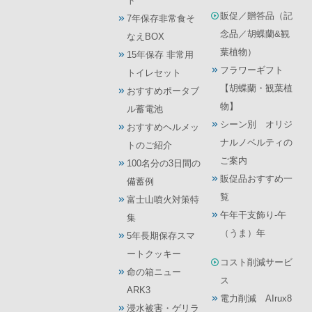
ト
販促／贈答品（記
7年保存非常食そ
念品／胡蝶蘭&観
なえBOX
葉植物）
15年保存 非常用
フラワーギフト
トイレセット
【胡蝶蘭・観葉植
おすすめポータブ
物】
ル蓄電池
シーン別 オリジ
おすすめヘルメッ
ナルノベルティの
トのご紹介
ご案内
100名分の3日間の
販促品おすすめ一
備蓄例
覧
富士山噴火対策特
午年干支飾り-午
集
（うま）年
5年長期保存スマ
ートクッキー
コスト削減サービ
命の箱ニュー
ス
ARK3
電力削減 AIrux8
浸水被害・ゲリラ