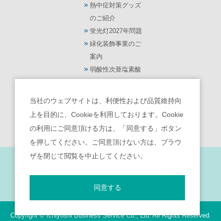
熱中症対策グッズ
のご紹介
蛍光灯2027年問題
緑化装飾事業のご
案内
弱酸性次亜塩素酸
水【モーリス】
光触媒 除菌・脱臭
当社のウェブサイトは、利便性および品質維持向
機【ターンド・ケ
上を目的に、Cookieを利用しております。Cookie
イ】
の利用にご同意頂ける方は、「同意する」ボタン
を押してください。ご同意頂けない方は、ブラウ
ザを閉じて閲覧を中止してください。
サイトポリシー
｜
個人情報保護宣言
｜
反社会的勢力との関係遮断のための基本方針
｜
勧誘方針
｜
お客様本位の業務運営を実現するための方針
同意する
Copyright © Ichiyoshi Business Service Co., Ltd. All Rights Reserved.