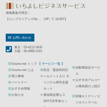
保険募集代理店：
【コンプライアンスNo.：（HP）C 19-007】
お問い合わせ
東京：03-4212-3435
大阪：06-4980-2101
Soumu-net トップ
【 サービス一覧 】
自動車総合サービ
Soumu-net とは
防災・緊急時対応
ス
導入事例
ヘルメット入り オ
おすすめアルコー
パートナー
リジナル帰宅支援
ル検知器のご紹介
おすすめ情報
セット
お知らせ
最低限必要な３
研修セミナー／ビ
DAYS非常食セッ
ジネストラベル