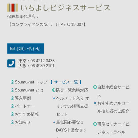
保険募集代理店：
【コンプライアンスNo.：（HP）C 19-007】
お問い合わせ
東京：03-4212-3435
大阪：06-4980-2101
Soumu-net トップ
【 サービス一覧 】
自動車総合サービ
Soumu-net とは
防災・緊急時対応
ス
導入事例
ヘルメット入り オ
おすすめアルコー
パートナー
リジナル帰宅支援
ル検知器のご紹介
おすすめ情報
セット
お知らせ
最低限必要な３
研修セミナー／ビ
DAYS非常食セッ
ジネストラベル