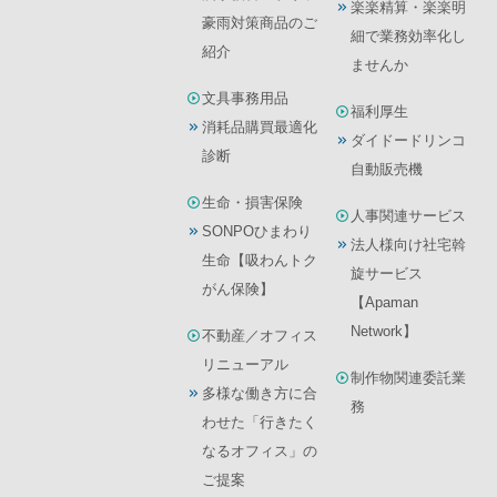
楽楽精算・楽楽明
豪雨対策商品のご
細で業務効率化し
紹介
ませんか
文具事務用品
福利厚生
消耗品購買最適化
ダイドードリンコ
診断
自動販売機
生命・損害保険
人事関連サービス
SONPOひまわり
法人様向け社宅斡
生命【吸わんトク
旋サービス
がん保険】
【Apaman
Network】
不動産／オフィス
リニューアル
制作物関連委託業
多様な働き方に合
務
わせた「行きたく
なるオフィス」の
ご提案