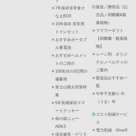
ト
販促／贈答品（記
7年保存非常食そ
念品／胡蝶蘭&観
なえBOX
葉植物）
15年保存 非常用
フラワーギフト
トイレセット
【胡蝶蘭・観葉植
おすすめポータブ
物】
ル蓄電池
シーン別 オリジ
おすすめヘルメッ
ナルノベルティの
トのご紹介
ご案内
100名分の3日間の
販促品おすすめ一
備蓄例
覧
富士山噴火対策特
午年干支飾り-午
集
（うま）年
5年長期保存スマ
ートクッキー
コスト削減サービ
命の箱ニュー
ス
ARK3
電力削減 AIrux8
浸水被害・ゲリラ