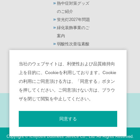
熱中症対策グッズ
のご紹介
蛍光灯2027年問題
緑化装飾事業のご
案内
弱酸性次亜塩素酸
水【モーリス】
光触媒 除菌・脱臭
当社のウェブサイトは、利便性および品質維持向
機【ターンド・ケ
上を目的に、Cookieを利用しております。Cookie
イ】
の利用にご同意頂ける方は、「同意する」ボタン
を押してください。ご同意頂けない方は、ブラウ
ザを閉じて閲覧を中止してください。
サイトポリシー
｜
個人情報保護宣言
｜
反社会的勢力との関係遮断のための基本方針
｜
勧誘方針
｜
お客様本位の業務運営を実現するための方針
同意する
Copyright © Ichiyoshi Business Service Co., Ltd. All Rights Reserved.