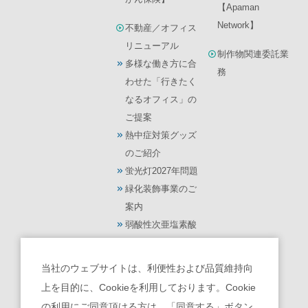
【Apaman
Network】
不動産／オフィス
リニューアル
制作物関連委託業
多様な働き方に合
務
わせた「行きたく
なるオフィス」の
ご提案
熱中症対策グッズ
のご紹介
蛍光灯2027年問題
緑化装飾事業のご
案内
弱酸性次亜塩素酸
水【モーリス】
光触媒 除菌・脱臭
当社のウェブサイトは、利便性および品質維持向
機【ターンド・ケ
上を目的に、Cookieを利用しております。Cookie
イ】
の利用にご同意頂ける方は、「同意する」ボタン