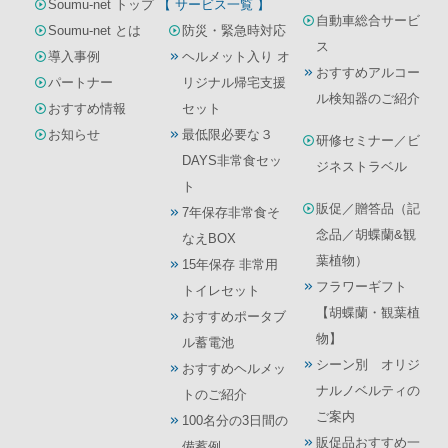
Soumu-net トップ
【 サービス一覧 】
自動車総合サービ
Soumu-net とは
防災・緊急時対応
ス
導入事例
ヘルメット入り オ
おすすめアルコー
パートナー
リジナル帰宅支援
ル検知器のご紹介
おすすめ情報
セット
お知らせ
最低限必要な３
研修セミナー／ビ
DAYS非常食セッ
ジネストラベル
ト
販促／贈答品（記
7年保存非常食そ
念品／胡蝶蘭&観
なえBOX
葉植物）
15年保存 非常用
フラワーギフト
トイレセット
【胡蝶蘭・観葉植
おすすめポータブ
物】
ル蓄電池
シーン別 オリジ
おすすめヘルメッ
ナルノベルティの
トのご紹介
ご案内
100名分の3日間の
販促品おすすめ一
備蓄例