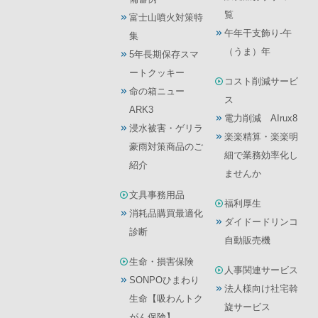
覧
富士山噴火対策特
午年干支飾り-午
集
（うま）年
5年長期保存スマ
ートクッキー
コスト削減サービ
命の箱ニュー
ス
ARK3
電力削減 AIrux8
浸水被害・ゲリラ
楽楽精算・楽楽明
豪雨対策商品のご
細で業務効率化し
紹介
ませんか
文具事務用品
福利厚生
消耗品購買最適化
ダイドードリンコ
診断
自動販売機
生命・損害保険
人事関連サービス
SONPOひまわり
法人様向け社宅斡
生命【吸わんトク
旋サービス
がん保険】