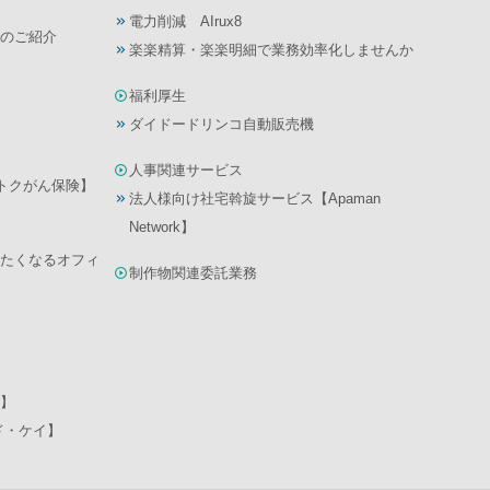
電力削減 AIrux8
のご紹介
楽楽精算・楽楽明細で業務効率化しませんか
福利厚生
ダイドードリンコ自動販売機
人事関連サービス
んトクがん保険】
法人様向け社宅斡旋サービス【Apaman
Network】
たくなるオフィ
制作物関連委託業務
】
ド・ケイ】