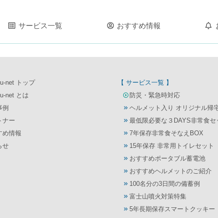
サービス一覧
おすすめ情報
u-net トップ
【 サービス一覧 】
u-net とは
防災・緊急時対応
事例
ヘルメット入り オリジナル帰
トナー
最低限必要な３DAYS非常食セ
すめ情報
7年保存非常食そなえBOX
らせ
15年保存 非常用トイレセット
おすすめポータブル蓄電池
おすすめヘルメットのご紹介
100名分の3日間の備蓄例
富士山噴火対策特集
5年長期保存スマートクッキー