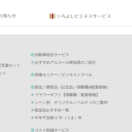
お知らせ
自動車総合サービス
おすすめアルコール検知器のご紹介
宅支援セット
ット
研修セミナー／ビジネストラベル
販促／贈答品（記念品／胡蝶蘭&観葉植物）
フラワーギフト【胡蝶蘭・観葉植物】
シーン別 オリジナルノベルティのご案内
販促品おすすめ一覧
午年干支飾り-午（うま）年
コスト削減サービス