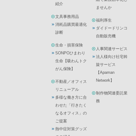
紹介
ませんか
文具事務用品
福利厚生
消耗品購買最適化
ダイドードリンコ
診断
自動販売機
生命・損害保険
人事関連サービス
SONPOひまわり
法人様向け社宅斡
生命【吸わんトク
旋サービス
がん保険】
【Apaman
Network】
不動産／オフィス
リニューアル
制作物関連委託業
多様な働き方に合
務
わせた「行きたく
なるオフィス」の
ご提案
熱中症対策グッズ