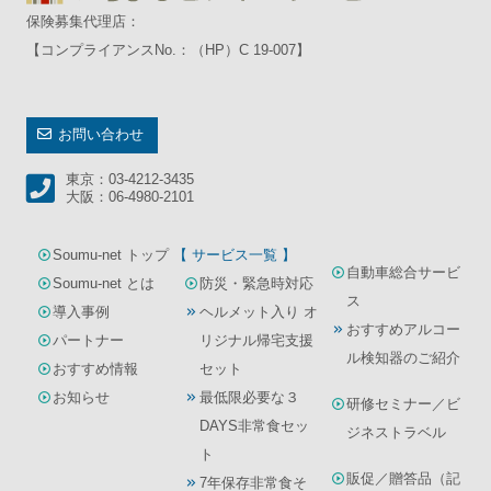
保険募集代理店：
【コンプライアンスNo.：（HP）C 19-007】
お問い合わせ
東京：03-4212-3435
大阪：06-4980-2101
Soumu-net トップ
【 サービス一覧 】
自動車総合サービ
Soumu-net とは
防災・緊急時対応
ス
導入事例
ヘルメット入り オ
おすすめアルコー
パートナー
リジナル帰宅支援
ル検知器のご紹介
おすすめ情報
セット
お知らせ
最低限必要な３
研修セミナー／ビ
DAYS非常食セッ
ジネストラベル
ト
販促／贈答品（記
7年保存非常食そ