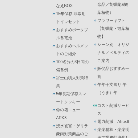
念品／胡蝶蘭&観
なえBOX
葉植物）
15年保存 非常用
フラワーギフト
トイレセット
【胡蝶蘭・観葉植
おすすめポータブ
物】
ル蓄電池
シーン別 オリジ
おすすめヘルメッ
ナルノベルティの
トのご紹介
ご案内
100名分の3日間の
販促品おすすめ一
備蓄例
覧
富士山噴火対策特
午年干支飾り-午
集
（うま）年
5年長期保存スマ
ートクッキー
コスト削減サービ
命の箱ニュー
ス
ARK3
電力削減 AIrux8
浸水被害・ゲリラ
楽楽精算・楽楽明
豪雨対策商品のご
細で業務効率化し