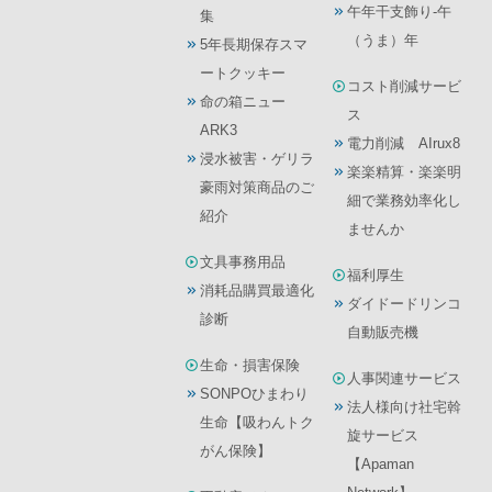
午年干支飾り-午
集
（うま）年
5年長期保存スマ
ートクッキー
コスト削減サービ
命の箱ニュー
ス
ARK3
電力削減 AIrux8
浸水被害・ゲリラ
楽楽精算・楽楽明
豪雨対策商品のご
細で業務効率化し
紹介
ませんか
文具事務用品
福利厚生
消耗品購買最適化
ダイドードリンコ
診断
自動販売機
生命・損害保険
人事関連サービス
SONPOひまわり
法人様向け社宅斡
生命【吸わんトク
旋サービス
がん保険】
【Apaman