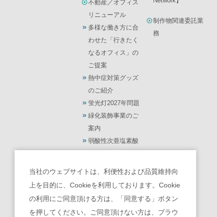
Network】
不動産／オフィス
リニューアル
制作物関連委託業
多様な働き方に合
務
わせた「行きたく
なるオフィス」の
ご提案
熱中症対策グッズ
のご紹介
蛍光灯2027年問題
緑化装飾事業のご
案内
弱酸性次亜塩素酸
水【モーリス】
光触媒 除菌・脱臭
当社のウェブサイトは、利便性および品質維持向
機【ターンド・ケ
上を目的に、Cookieを利用しております。Cookie
イ】
の利用にご同意頂ける方は、「同意する」ボタン
を押してください。ご同意頂けない方は、ブラウ