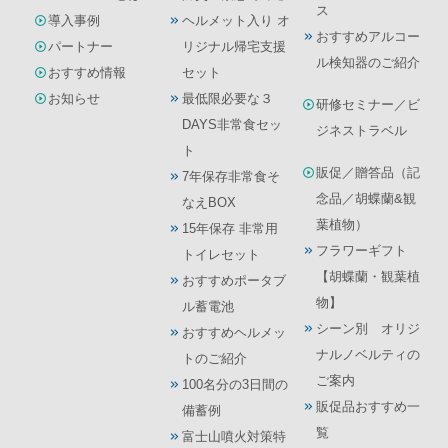
ス
導入事例
ヘルメット入り オ
おすすめアルコー
パートナー
リジナル帰宅支援
ル検知器のご紹介
おすすめ情報
セット
お知らせ
最低限必要な３
研修セミナー／ビ
DAYS非常食セッ
ジネストラベル
ト
販促／贈答品（記
7年保存非常食そ
念品／胡蝶蘭&観
なえBOX
葉植物）
15年保存 非常用
フラワーギフト
トイレセット
【胡蝶蘭・観葉植
おすすめポータブ
物】
ル蓄電池
シーン別 オリジ
おすすめヘルメッ
ナルノベルティの
トのご紹介
ご案内
100名分の3日間の
販促品おすすめ一
備蓄例
覧
富士山噴火対策特