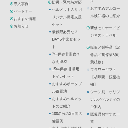
ス
防災・緊急時対応
導入事例
おすすめアルコー
ヘルメット入り オ
パートナー
ル検知器のご紹介
リジナル帰宅支援
おすすめ情報
セット
お知らせ
研修セミナー／ビ
最低限必要な３
ジネストラベル
DAYS非常食セッ
ト
販促／贈答品（記
7年保存非常食そ
念品／胡蝶蘭&観
なえBOX
葉植物）
15年保存 非常用
フラワーギフト
トイレセット
【胡蝶蘭・観葉植
おすすめポータブ
物】
ル蓄電池
シーン別 オリジ
おすすめヘルメッ
ナルノベルティの
トのご紹介
ご案内
100名分の3日間の
販促品おすすめ一
備蓄例
覧