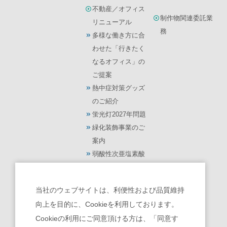
不動産／オフィス
制作物関連委託業
リニューアル
務
多様な働き方に合
わせた「行きたく
なるオフィス」の
ご提案
熱中症対策グッズ
のご紹介
蛍光灯2027年問題
緑化装飾事業のご
案内
弱酸性次亜塩素酸
水【モーリス】
光触媒 除菌・脱臭
当社のウェブサイトは、利便性および品質維持
機【ターンド・ケ
向上を目的に、Cookieを利用しております。
イ】
Cookieの利用にご同意頂ける方は、「同意す