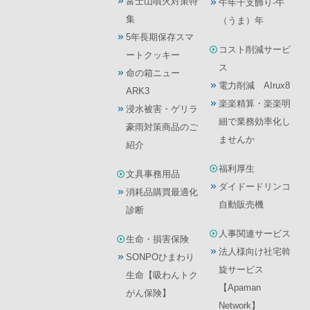
富士山噴火対策特
午年干支飾り-午
集
（うま）年
5年長期保存スマ
コスト削減サービ
ートクッキー
ス
命の箱ニュー
電力削減 AIrux8
ARK3
楽楽精算・楽楽明
浸水被害・ゲリラ
細で業務効率化し
豪雨対策商品のご
ませんか
紹介
福利厚生
文具事務用品
ダイドードリンコ
消耗品購買最適化
自動販売機
診断
人事関連サービス
生命・損害保険
法人様向け社宅斡
SONPOひまわり
旋サービス
生命【吸わんトク
【Apaman
がん保険】
Network】