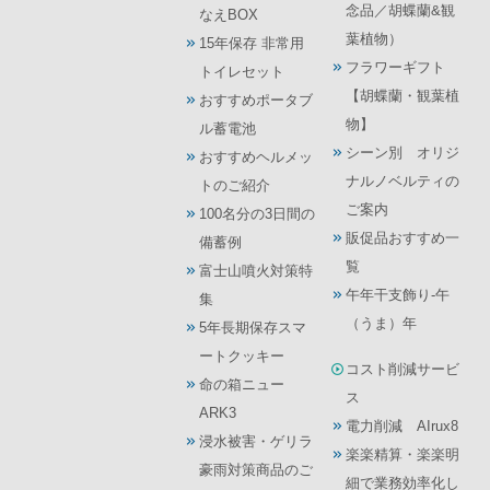
念品／胡蝶蘭&観
なえBOX
葉植物）
15年保存 非常用
フラワーギフト
トイレセット
【胡蝶蘭・観葉植
おすすめポータブ
物】
ル蓄電池
シーン別 オリジ
おすすめヘルメッ
ナルノベルティの
トのご紹介
ご案内
100名分の3日間の
販促品おすすめ一
備蓄例
覧
富士山噴火対策特
午年干支飾り-午
集
（うま）年
5年長期保存スマ
ートクッキー
コスト削減サービ
命の箱ニュー
ス
ARK3
電力削減 AIrux8
浸水被害・ゲリラ
楽楽精算・楽楽明
豪雨対策商品のご
細で業務効率化し