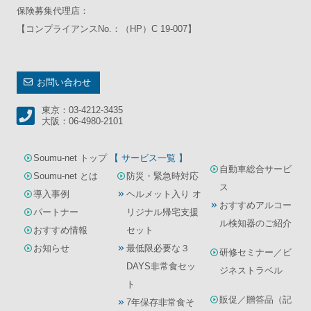
保険募集代理店：
【コンプライアンスNo.：（HP）C 19-007】
お問い合わせ
東京：03-4212-3435
大阪：06-4980-2101
Soumu-net トップ
【 サービス一覧 】
自動車総合サービ
Soumu-net とは
防災・緊急時対応
ス
導入事例
ヘルメット入り オ
おすすめアルコー
パートナー
リジナル帰宅支援
ル検知器のご紹介
おすすめ情報
セット
お知らせ
最低限必要な３
研修セミナー／ビ
DAYS非常食セッ
ジネストラベル
ト
販促／贈答品（記
7年保存非常食そ