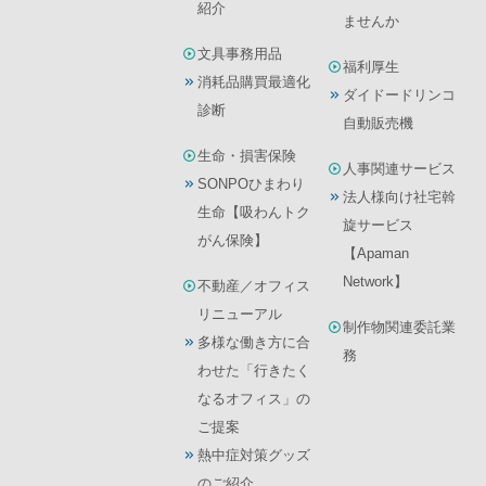
紹介
ませんか
文具事務用品
福利厚生
消耗品購買最適化
ダイドードリンコ
診断
自動販売機
生命・損害保険
人事関連サービス
SONPOひまわり
法人様向け社宅斡
生命【吸わんトク
旋サービス
がん保険】
【Apaman
Network】
不動産／オフィス
リニューアル
制作物関連委託業
多様な働き方に合
務
わせた「行きたく
なるオフィス」の
ご提案
熱中症対策グッズ
のご紹介