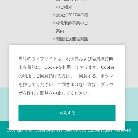
のご紹介
蛍光灯2027年問題
緑化装飾事業のご
案内
弱酸性次亜塩素酸
水【モーリス】
光触媒 除菌・脱臭
当社のウェブサイトは、利便性および品質維持向
機【ターンド・ケ
上を目的に、Cookieを利用しております。Cookie
イ】
の利用にご同意頂ける方は、「同意する」ボタン
を押してください。ご同意頂けない方は、ブラウ
ザを閉じて閲覧を中止してください。
サイトポリシー
｜
個人情報保護宣言
｜
反社会的勢力との関係遮断のための基本方針
｜
勧誘方針
｜
お客様本位の業務運営を実現するための方針
同意する
Copyright © Ichiyoshi Business Service Co., Ltd. All Rights Reserved.