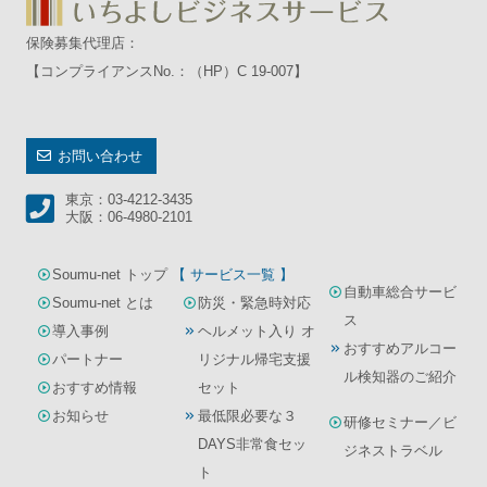
保険募集代理店：
【コンプライアンスNo.：（HP）C 19-007】
お問い合わせ
東京：03-4212-3435
大阪：06-4980-2101
Soumu-net トップ
【 サービス一覧 】
自動車総合サービ
Soumu-net とは
防災・緊急時対応
ス
導入事例
ヘルメット入り オ
おすすめアルコー
パートナー
リジナル帰宅支援
ル検知器のご紹介
おすすめ情報
セット
お知らせ
最低限必要な３
研修セミナー／ビ
DAYS非常食セッ
ジネストラベル
ト