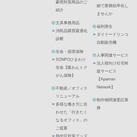
豪雨対策商品のご
細で業務効率化し
紹介
ませんか
文具事務用品
福利厚生
消耗品購買最適化
ダイドードリンコ
診断
自動販売機
生命・損害保険
人事関連サービス
SONPOひまわり
法人様向け社宅斡
生命【吸わんトク
旋サービス
がん保険】
【Apaman
Network】
不動産／オフィス
リニューアル
制作物関連委託業
多様な働き方に合
務
わせた「行きたく
なるオフィス」の
ご提案
熱中症対策グッズ