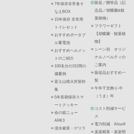
販促／贈答品（記
7年保存非常食そ
念品／胡蝶蘭&観
なえBOX
葉植物）
15年保存 非常用
フラワーギフト
トイレセット
【胡蝶蘭・観葉植
おすすめポータブ
物】
ル蓄電池
シーン別 オリジ
おすすめヘルメッ
ナルノベルティの
トのご紹介
ご案内
100名分の3日間の
販促品おすすめ一
備蓄例
覧
富士山噴火対策特
午年干支飾り-午
集
（うま）年
5年長期保存スマ
ートクッキー
コスト削減サービ
命の箱ニュー
ス
ARK3
電力削減 AIrux8
浸水被害・ゲリラ
楽楽精算・楽楽明