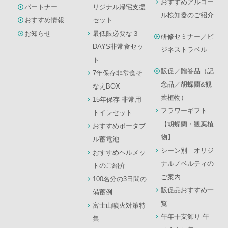
おすすめアルコー
パートナー
リジナル帰宅支援
ル検知器のご紹介
おすすめ情報
セット
お知らせ
最低限必要な３
研修セミナー／ビ
DAYS非常食セッ
ジネストラベル
ト
販促／贈答品（記
7年保存非常食そ
念品／胡蝶蘭&観
なえBOX
葉植物）
15年保存 非常用
フラワーギフト
トイレセット
【胡蝶蘭・観葉植
おすすめポータブ
物】
ル蓄電池
シーン別 オリジ
おすすめヘルメッ
ナルノベルティの
トのご紹介
ご案内
100名分の3日間の
販促品おすすめ一
備蓄例
覧
富士山噴火対策特
午年干支飾り-午
集