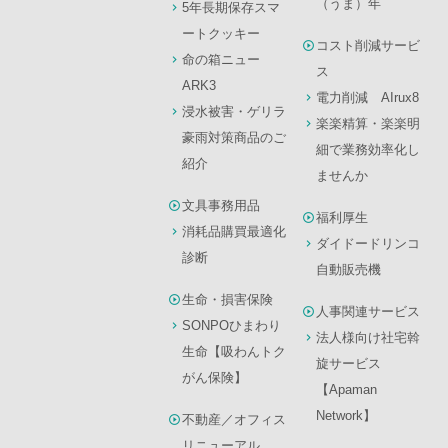
（うま）年
5年長期保存スマ
ートクッキー
コスト削減サービ
命の箱ニュー
ス
ARK3
電力削減 AIrux8
浸水被害・ゲリラ
楽楽精算・楽楽明
豪雨対策商品のご
細で業務効率化し
紹介
ませんか
文具事務用品
福利厚生
消耗品購買最適化
ダイドードリンコ
診断
自動販売機
生命・損害保険
人事関連サービス
SONPOひまわり
法人様向け社宅斡
生命【吸わんトク
旋サービス
がん保険】
【Apaman
Network】
不動産／オフィス
リニューアル