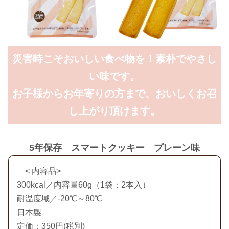
災害時こそおいしい食べ物を！素朴でやさし
い味です。
お子様からお年寄りの方まで、おいしくお召
し上がり頂けます。
5年保存 スマートクッキー プレーン味
< 内容品>
300kcal／内容量60g（1袋：2本入）
耐温度域／-20℃～80℃
日本製
定価：350円(税別)