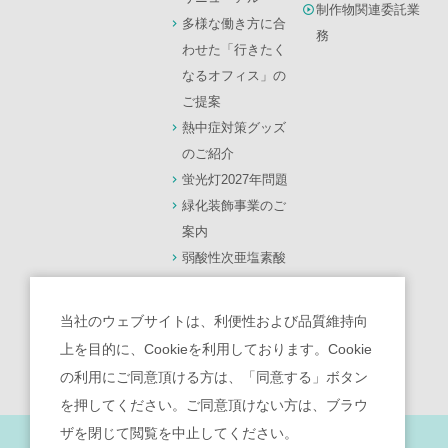
制作物関連委託業
多様な働き方に合
務
わせた「行きたく
なるオフィス」の
ご提案
熱中症対策グッズ
のご紹介
蛍光灯2027年問題
緑化装飾事業のご
案内
弱酸性次亜塩素酸
水【モーリス】
光触媒 除菌・脱臭
当社のウェブサイトは、利便性および品質維持向
機【ターンド・ケ
上を目的に、Cookieを利用しております。Cookie
イ】
の利用にご同意頂ける方は、「同意する」ボタン
を押してください。ご同意頂けない方は、ブラウ
ザを閉じて閲覧を中止してください。
サイトポリシー
｜
個人情報保護宣言
｜