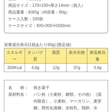
商品サイズ：170×100×厚さ14mm（袋入）
商品重量：約65g（内容量：60g）
ケース入数：100袋
ケースサイズ：405×300×H200mm
栄養成分表示(1袋あたり60g) (推定値)
エネルギ
タンパク
脂質
炭水化物
食塩相当
ー
質
量
300Kcal
4.0g
12g
37g
0.4g
名 称：
焼き菓子
原材料名：
パン粉（小麦粉、糖類、その他）（国
内製造）、小麦粉、マーガリン、麦芽
糖、異性化液糖、全粉乳、鶏卵、水