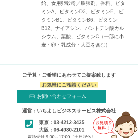
飴、食用卵穀粉／膨張剤、香料、ビタ
ミンA、ビタミンD3、ビタミンE、ビ
タミンB1、ビタミンB6、ビタミン
B12、ナイアシン、パントテン酸カル
シウム、葉酸、ビタミンC（一部に小
麦・卵・乳成分・大豆を含む）
ご予算・ご希望にあわせてご提案致します
お気軽にご相談ください
お問い合わせフォーム
運営：いちよしビジネスサービス株式会社
東京：03-4212-3435
大阪：06-4980-2101
電話受付 9:00～17:00（土日祝休）