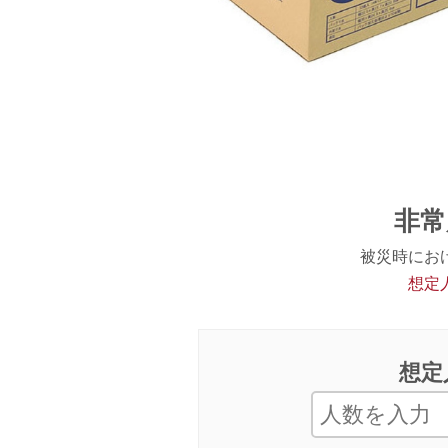
非常
被災時にお
想定
想定