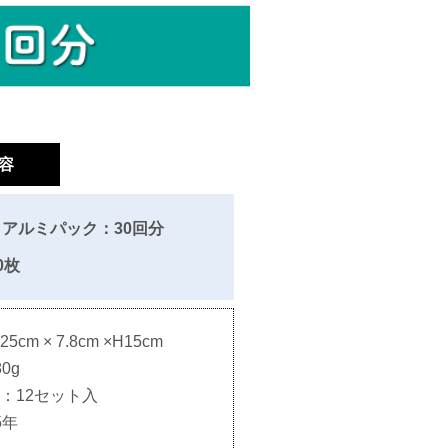
容
アルミパック：30回分
0枚
m × 7.8cm ×H15cm
0g
：12セット入
5年