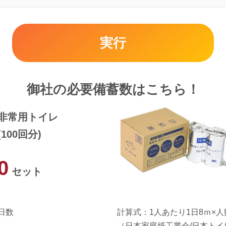
実行
御社の必要備蓄数はこちら！
非常用トイレ
(100回分)
0
セット
日数
計算式：1人あたり1日8ｍ×人
（日本家庭紙工業会/日本トイ