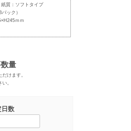
、紙質：ソフトタイプ
3パック）
×H245ｍｍ
要数量
ただけます。
さい。
定日数