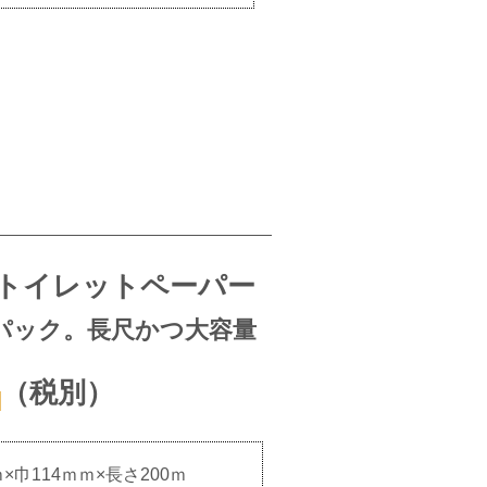
用トイレットペーパー
パック。長尺かつ大容量
円
（税別）
巾114ｍｍ×長さ200ｍ