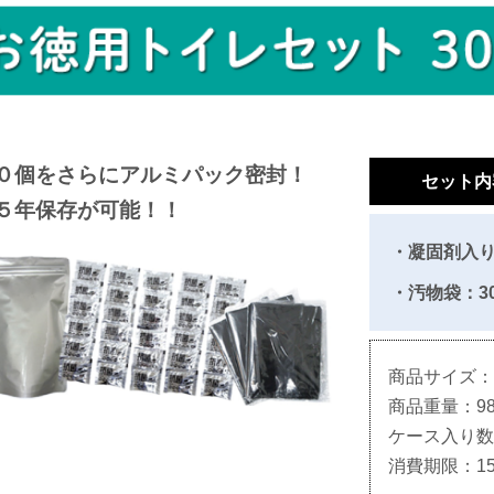
０個をさらにアルミパック密封！
セット内
５年保存が可能！！
・凝固剤入り
・汚物袋：3
商品サイズ：25c
商品重量：98
ケース入り数
消費期限：1