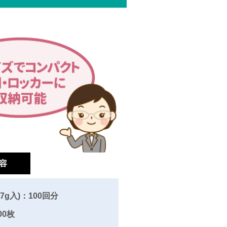
容
7g入)：100回分
00枚