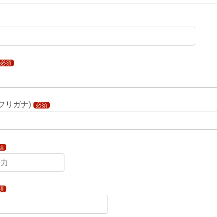
必須
フリガナ)
必須
須
須