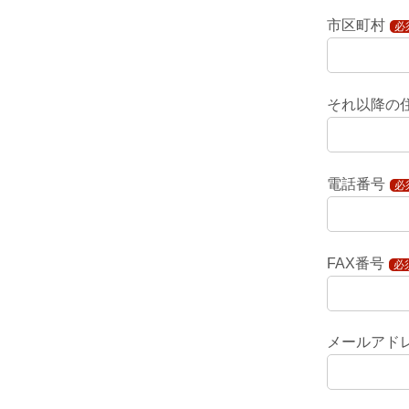
市区町村
必
それ以降の
電話番号
必
FAX番号
必
メールアド