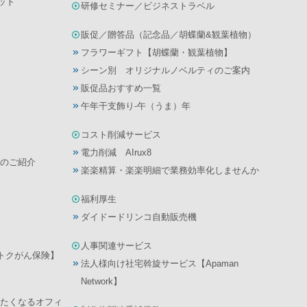
ット
研修セミナー／ビジネストラベル
販促／贈答品（記念品／胡蝶蘭&観葉植物）
フラワーギフト【胡蝶蘭・観葉植物】
シーン別 オリジナルノベルティのご案内
販促品おすすめ一覧
午年干支飾り-午（うま）年
コスト削減サービス
電力削減 AIrux8
のご紹介
楽楽精算・楽楽明細で業務効率化しませんか
福利厚生
ダイドードリンコ自動販売機
人事関連サービス
んトクがん保険】
法人様向け社宅斡旋サービス【Apaman
Network】
たくなるオフィ