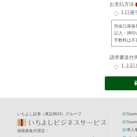
お支払方法
1.口座
預金口座振
記入・押印
手数料は不
請求書送付
1.上
いちよし証券（東証8624）グループ
Soum
Soum
導入
保険募集代理店：