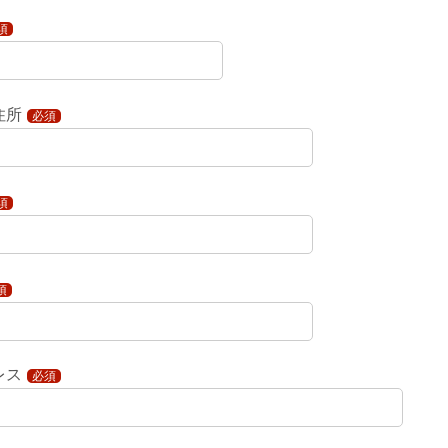
須
住所
必須
須
須
レス
必須