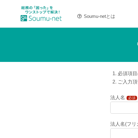
Soumu-netとは
必須項目
ご入力頂
法人名
必須
法人名(フリ