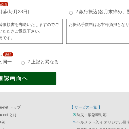
必須
引落(毎月23日)
2.銀行振込(各月末締め、
替依頼書を郵送いたしますのでご
お振込手数料はお客様負担とな
いただきご返送下さい。
要です。
先
必須
記と同一
2.上記と異なる
u-net トップ
【 サービス一覧 】
u-net とは
防災・緊急時対応
事例
ヘルメット入り オリジナル帰