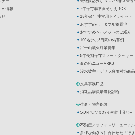
トナー
最低限必要な３DAYS非常食セ
すめ情報
7年保存非常食そなえBOX
らせ
15年保存 非常用トイレセット
おすすめポータブル蓄電池
おすすめヘルメットのご紹介
100名分の3日間の備蓄例
富士山噴火対策特集
5年長期保存スマートクッキー
命の箱ニューARK3
浸水被害・ゲリラ豪雨対策商品
文具事務用品
消耗品購買最適化診断
生命・損害保険
SONPOひまわり生命【吸わ
不動産／オフィスリニューアル
多様な働き方に合わせた「行き