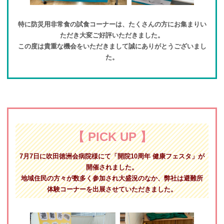
【 PICK UP 】
7月6日、7日に横浜市民防災センターで行われた 大和ハウス
業株式会社様・大東建託株式会社様主催の
防災イベント「だい・ぼう・けん」に出展させていただきま
た。