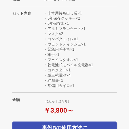
A4サイズの箱にまとめることで、
コンパクトに収納ができます。
個数
1,400セットの場合